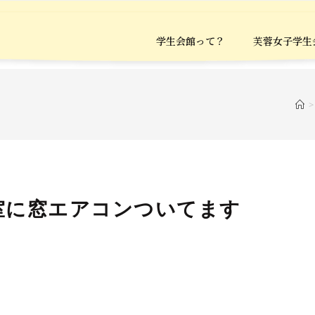
学生会館って？
芙蓉女子学生
>
室に窓エアコンついてます