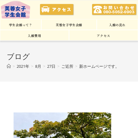
学生会館って？
芙蓉女子学生会館
入館の流れ
入館費用
アクセス
ブログ
>
2021年
>
8月
>
27日
>
ご近所
>
新ホームページです。