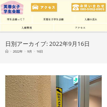
学生会館って？
芙蓉女子学生会館
入館の流れ
入館費用
アクセス
日別アーカイブ: 2022年9月16日
>
2022年
>
9月
>
16日